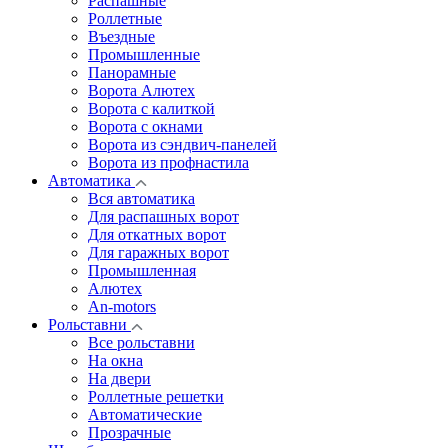
Распашные
Роллетные
Въездные
Промышленные
Панорамные
Ворота Алютех
Ворота с калиткой
Ворота c окнами
Ворота из сэндвич-панелей
Ворота из профнастила
Автоматика
Вся автоматика
Для распашных ворот
Для откатных ворот
Для гаражных ворот
Промышленная
Алютех
An-motors
Рольставни
Все рольставни
На окна
На двери
Роллетные решетки
Автоматические
Прозрачные