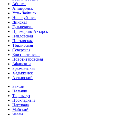
Абинск
Апшеронск
Усть-Лабинск
Новокубанск
Динская
Гулькевичи
Приморско-Ахтарск
Павловская
Полтавская
Тбилисская
Северская
Елизаветинская
Новотитаровская
Афипский
Брюховецкая
Хадыженск
Ахтырский
Баксан
Нальчик
Тырныауз
Прохладный
Нарткала
Майский
Чегем