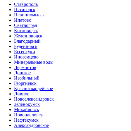
Ставрополь
Пятигорск
Невинномысск
Ипатово
Светлоград
Кисловодск
Железноводск
Благодарный
Буденновск
Ессентуки
Иноземцево
Минеральные воды
Лермонтов
Донское
Изобильный
Георгиевск
Красногвардейское
Дивное
Новоалександровск
Зеленокумск
Михайловск
Новопавловск
Нефтекумск
Александровское