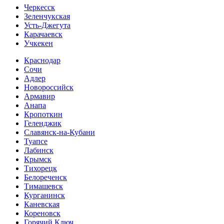
Черкесск
Зеленчукская
Усть-Джегута
Карачаевск
Учкекен
Краснодар
Сочи
Адлер
Новороссийск
Армавир
Анапа
Кропоткин
Геленджик
Славянск-на-Кубани
Туапсе
Лабинск
Крымск
Тихорецк
Белореченск
Тимашевск
Курганинск
Каневская
Кореновск
Горячий Ключ