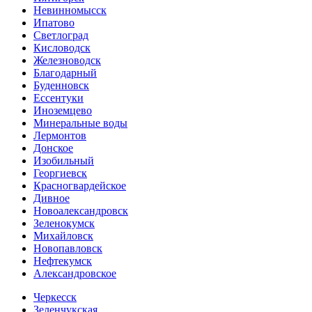
Невинномысск
Ипатово
Светлоград
Кисловодск
Железноводск
Благодарный
Буденновск
Ессентуки
Иноземцево
Минеральные воды
Лермонтов
Донское
Изобильный
Георгиевск
Красногвардейское
Дивное
Новоалександровск
Зеленокумск
Михайловск
Новопавловск
Нефтекумск
Александровское
Черкесск
Зеленчукская