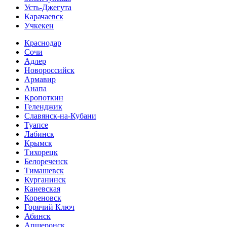
Усть-Джегута
Карачаевск
Учкекен
Краснодар
Сочи
Адлер
Новороссийск
Армавир
Анапа
Кропоткин
Геленджик
Славянск-на-Кубани
Туапсе
Лабинск
Крымск
Тихорецк
Белореченск
Тимашевск
Курганинск
Каневская
Кореновск
Горячий Ключ
Абинск
Апшеронск