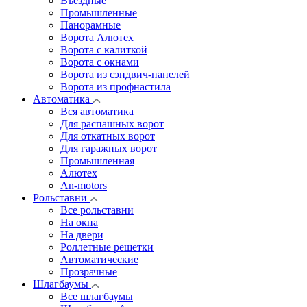
Въездные
Промышленные
Панорамные
Ворота Алютех
Ворота с калиткой
Ворота c окнами
Ворота из сэндвич-панелей
Ворота из профнастила
Автоматика
Вся автоматика
Для распашных ворот
Для откатных ворот
Для гаражных ворот
Промышленная
Алютех
An-motors
Рольставни
Все рольставни
На окна
На двери
Роллетные решетки
Автоматические
Прозрачные
Шлагбаумы
Все шлагбаумы