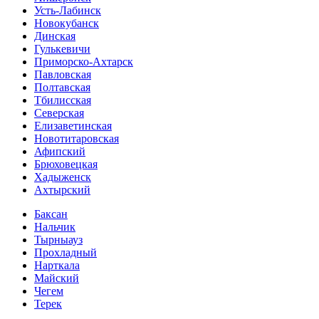
Усть-Лабинск
Новокубанск
Динская
Гулькевичи
Приморско-Ахтарск
Павловская
Полтавская
Тбилисская
Северская
Елизаветинская
Новотитаровская
Афипский
Брюховецкая
Хадыженск
Ахтырский
Баксан
Нальчик
Тырныауз
Прохладный
Нарткала
Майский
Чегем
Терек