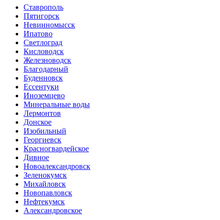
Ставрополь
Пятигорск
Невинномысск
Ипатово
Светлоград
Кисловодск
Железноводск
Благодарный
Буденновск
Ессентуки
Иноземцево
Минеральные воды
Лермонтов
Донское
Изобильный
Георгиевск
Красногвардейское
Дивное
Новоалександровск
Зеленокумск
Михайловск
Новопавловск
Нефтекумск
Александровское