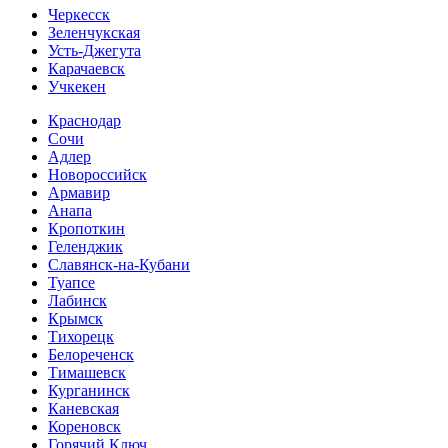
Черкесск
Зеленчукская
Усть-Джегута
Карачаевск
Учкекен
Краснодар
Сочи
Адлер
Новороссийск
Армавир
Анапа
Кропоткин
Геленджик
Славянск-на-Кубани
Туапсе
Лабинск
Крымск
Тихорецк
Белореченск
Тимашевск
Курганинск
Каневская
Кореновск
Горячий Ключ