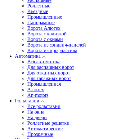
Распашные
Роллетные
Въездные
Промышленные
Панорамные
Ворота Алютех
Ворота с калиткой
Ворота c окнами
Ворота из сэндвич-панелей
Ворота из профнастила
Автоматика
Вся автоматика
Для распашных ворот
Для откатных ворот
Для гаражных ворот
Промышленная
Алютех
An-motors
Рольставни
Все рольставни
На окна
На двери
Роллетные решетки
Автоматические
Прозрачные