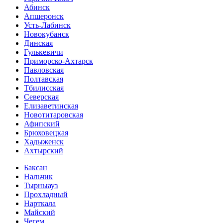
Абинск
Апшеронск
Усть-Лабинск
Новокубанск
Динская
Гулькевичи
Приморско-Ахтарск
Павловская
Полтавская
Тбилисская
Северская
Елизаветинская
Новотитаровская
Афипский
Брюховецкая
Хадыженск
Ахтырский
Баксан
Нальчик
Тырныауз
Прохладный
Нарткала
Майский
Чегем