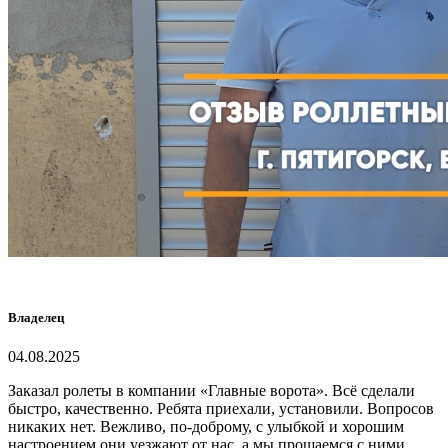
Владелец
04.08.2025
Заказал рол
еты
в компании
«
Главные ворота
»
. Вс
ё
с
делали
быстро, качественно
.
Р
ебята приехали
,
установили. Вопросов
никаких нет
.
В
ежливо, по
-
доброму, с улыбкой и
хорошим
настроением они уезжают от нас, а мы прощаемся с ними
.