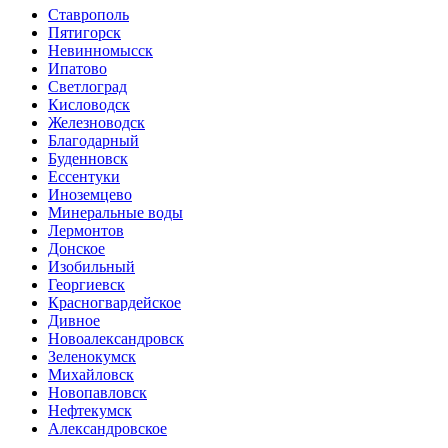
Ставрополь
Пятигорск
Невинномысск
Ипатово
Светлоград
Кисловодск
Железноводск
Благодарный
Буденновск
Ессентуки
Иноземцево
Минеральные воды
Лермонтов
Донское
Изобильный
Георгиевск
Красногвардейское
Дивное
Новоалександровск
Зеленокумск
Михайловск
Новопавловск
Нефтекумск
Александровское