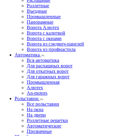
Распашные
Роллетные
Въездные
Промышленные
Панорамные
Ворота Алютех
Ворота с калиткой
Ворота c окнами
Ворота из сэндвич-панелей
Ворота из профнастила
Автоматика
Вся автоматика
Для распашных ворот
Для откатных ворот
Для гаражных ворот
Промышленная
Алютех
An-motors
Рольставни
Все рольставни
На окна
На двери
Роллетные решетки
Автоматические
Прозрачные