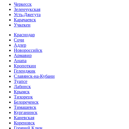
Черкесск
Зеленчукская
Усть-Джегута
Карачаевск
Учкекен
Краснодар
Сочи
Адлер
Новороссийск
Армавир
Анапа
Кропоткин
Геленджик
Славянск-на-Кубани
Туапсе
Лабинск
Крымск
Тихорецк
Белореченск
Тимашевск
Курганинск
Каневская
Кореновск
Горячий Ключ