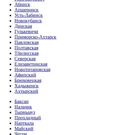
Абинск
Апшеронск
Усть-Лабинск
Новокубанск
Динская
Гулькевичи
Приморско-Ахтарск
Павловская
Полтавская
Тбилисская
Северская
Елизаветинская
Новотитаровская
Афипский
Брюховецкая
Хадыженск
Ахтырский
Баксан
Нальчик
Тырныауз
Прохладный
Нарткала
Майский
Чегем