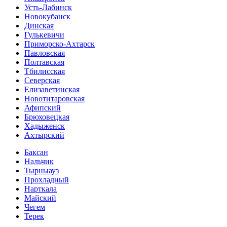
Усть-Лабинск
Новокубанск
Динская
Гулькевичи
Приморско-Ахтарск
Павловская
Полтавская
Тбилисская
Северская
Елизаветинская
Новотитаровская
Афипский
Брюховецкая
Хадыженск
Ахтырский
Баксан
Нальчик
Тырныауз
Прохладный
Нарткала
Майский
Чегем
Терек