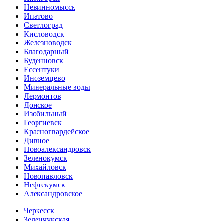
Невинномысск
Ипатово
Светлоград
Кисловодск
Железноводск
Благодарный
Буденновск
Ессентуки
Иноземцево
Минеральные воды
Лермонтов
Донское
Изобильный
Георгиевск
Красногвардейское
Дивное
Новоалександровск
Зеленокумск
Михайловск
Новопавловск
Нефтекумск
Александровское
Черкесск
Зеленчукская