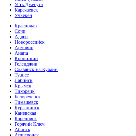
Усть-Джегута
Карачаевск
Учкекен
Краснодар
Сочи
Адлер
Новороссийск
Армавир
Анапа
Кропоткин
Геленджик
Славянск-на-Кубани
Туапсе
Лабинск
Крымск
Тихорецк
Белореченск
Тимашевск
Курганинск
Каневская
Кореновск
Горячий Ключ
Абинск
Апшеронск