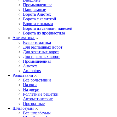
Въездные
Промышленные
Панорамные
Ворота Алютех
Ворота с калиткой
Ворота c окнами
Ворота из сэндвич-панелей
Ворота из профнастила
Автоматика
Вся автоматика
Для распашных ворот
Для откатных ворот
Для гаражных ворот
Промышленная
Алютех
An-motors
Рольставни
Все рольставни
На окна
На двери
Роллетные решетки
Автоматические
Прозрачные
Шлагбаумы
Все шлагбаумы