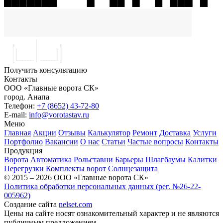
Получить консультацию
Контакты
ООО «Главные ворота СК»
город.
Анапа
Телефон:
+7 (8652) 43-72-80
E-mail:
info@vorotastav.ru
Меню
Главная
Акции
Отзывы
Калькулятор
Ремонт
Доставка
Услуги
Портфолио
Вакансии
О нас
Статьи
Частые вопросы
Контакты
Продукция
Ворота
Автоматика
Рольставни
Барьеры
Шлагбаумы
Калитки
Перегрузки
Комплекты ворот
Солнцезащита
© 2015 – 2026 ООО «Главные ворота СК»
Политика обработки персональных данных (рег. №26-22-
005962)
Создание сайта
nelset.com
Цены на сайте носят ознакомительный характер и не являются
публичным предложением.