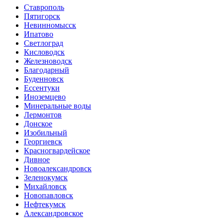
Ставрополь
Пятигорск
Невинномысск
Ипатово
Светлоград
Кисловодск
Железноводск
Благодарный
Буденновск
Ессентуки
Иноземцево
Минеральные воды
Лермонтов
Донское
Изобильный
Георгиевск
Красногвардейское
Дивное
Новоалександровск
Зеленокумск
Михайловск
Новопавловск
Нефтекумск
Александровское