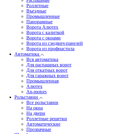
Распашные
Роллетные
Въездные
Промышленные
Панорамные
Ворота Алютех
Ворота с калиткой
Ворота c окнами
Ворота из сэндвич-панелей
Ворота из профнастила
Автоматика
Вся автоматика
Для распашных ворот
Для откатных ворот
Для гаражных ворот
Промышленная
Алютех
An-motors
Рольставни
Все рольставни
На окна
На двери
Роллетные решетки
Автоматические
Прозрачные