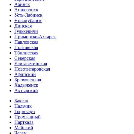
Абинск
Апшеронск
Усть-Лабинск
Новокубанск
Динская
Гулькевичи
Приморско-Ахтарск
Павловская
Полтавская
Тбилисская
Северская
Елизаветинская
Новотитаровская
Афипский
Брюховецкая
Хадыженск
Ахтырский
Баксан
Нальчик
Тырныауз
Прохладный
Нарткала
Майский
Чегем