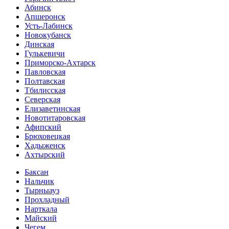
Абинск
Апшеронск
Усть-Лабинск
Новокубанск
Динская
Гулькевичи
Приморско-Ахтарск
Павловская
Полтавская
Тбилисская
Северская
Елизаветинская
Новотитаровская
Афипский
Брюховецкая
Хадыженск
Ахтырский
Баксан
Нальчик
Тырныауз
Прохладный
Нарткала
Майский
Чегем