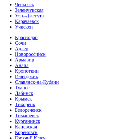
Черкесск
Зеленчукская
Усть-Джегута
Карачаевск
Учкекен
Краснодар
Сочи
Адлер
Новороссийск
Армавир
Анапа
Кропоткин
Геленджик
Славянск-на-Кубани
Туапсе
Лабинск
Крымск
Тихорецк
Белореченск
Тимашевск
Курганинск
Каневская
Кореновск
Горячий Ключ