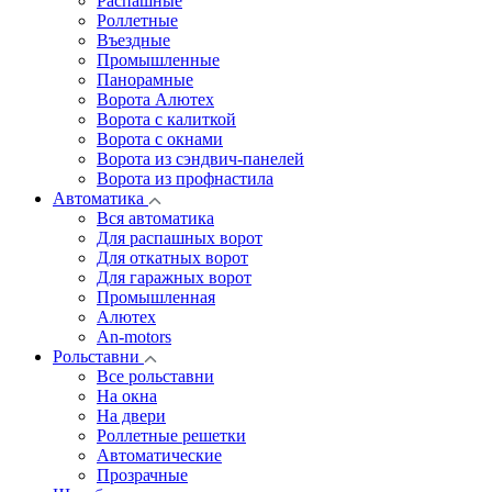
Распашные
Роллетные
Въездные
Промышленные
Панорамные
Ворота Алютех
Ворота с калиткой
Ворота c окнами
Ворота из сэндвич-панелей
Ворота из профнастила
Автоматика
Вся автоматика
Для распашных ворот
Для откатных ворот
Для гаражных ворот
Промышленная
Алютех
An-motors
Рольставни
Все рольставни
На окна
На двери
Роллетные решетки
Автоматические
Прозрачные