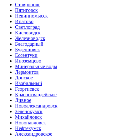
Ставрополь
Пятигорск
Невинномысск
Ипатово
Светлоград
Кисловодск
Железноводск
Благодарный
Буденновск
Ессентуки
Иноземцево
Минеральные воды
Лермонтов
Донское
Изобильный
Георгиевск
Красногвардейское
Дивное
Новоалександровск
Зеленокумск
Михайловск
Новопавловск
Нефтекумск
Александровское