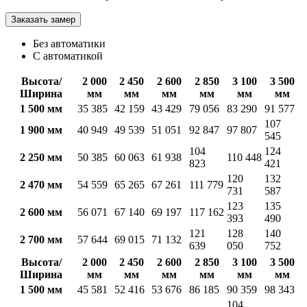
Заказать замер
Без автоматики
С автоматикой
Высота/
2 000
2 450
2 600
2 850
3 100
3 500
Ширина
мм
мм
мм
мм
мм
мм
1 500 мм
35 385
42 159
43 429
79 056
83 290
91 577
107
1 900 мм
40 949
49 539
51 051
92 847
97 807
545
104
124
2 250 мм
50 385
60 063
61 938
110 448
823
421
120
132
2 470 мм
54 559
65 265
67 261
111 779
731
587
123
135
2 600 мм
56 071
67 140
69 197
117 162
393
490
121
128
140
2 700 мм
57 644
69 015
71 132
639
050
752
Высота/
2 000
2 450
2 600
2 850
3 100
3 500
Ширина
мм
мм
мм
мм
мм
мм
1 500 мм
45 581
52 416
53 676
86 185
90 359
98 343
104