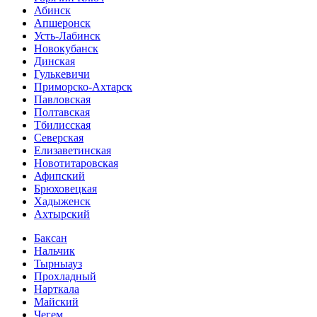
Абинск
Апшеронск
Усть-Лабинск
Новокубанск
Динская
Гулькевичи
Приморско-Ахтарск
Павловская
Полтавская
Тбилисская
Северская
Елизаветинская
Новотитаровская
Афипский
Брюховецкая
Хадыженск
Ахтырский
Баксан
Нальчик
Тырныауз
Прохладный
Нарткала
Майский
Чегем