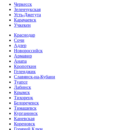
Черкесск
Зеленчукская
Усть-Джегута
Карачаевск
Учкекен
Краснодар
Сочи
Адлер
Новороссийск
Армавир
Анапа
Кропоткин
Геленджик
Славянск-на-Кубани
Туапсе
Лабинск
Крымск
Тихорецк
Белореченск
Тимашевск
Курганинск
Каневская
Кореновск
Горячий Ключ