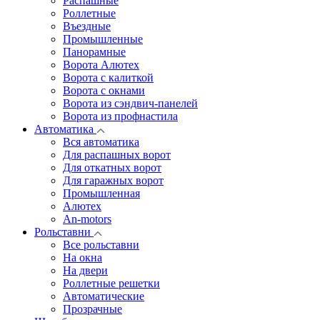
Распашные
Роллетные
Въездные
Промышленные
Панорамные
Ворота Алютех
Ворота с калиткой
Ворота c окнами
Ворота из сэндвич-панелей
Ворота из профнастила
Автоматика
Вся автоматика
Для распашных ворот
Для откатных ворот
Для гаражных ворот
Промышленная
Алютех
An-motors
Рольставни
Все рольставни
На окна
На двери
Роллетные решетки
Автоматические
Прозрачные