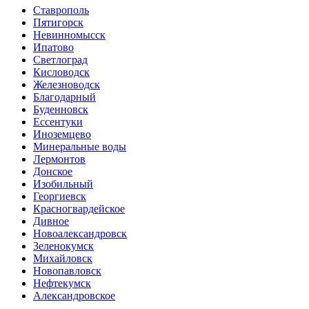
Ставрополь
Пятигорск
Невинномысск
Ипатово
Светлоград
Кисловодск
Железноводск
Благодарный
Буденновск
Ессентуки
Иноземцево
Минеральные воды
Лермонтов
Донское
Изобильный
Георгиевск
Красногвардейское
Дивное
Новоалександровск
Зеленокумск
Михайловск
Новопавловск
Нефтекумск
Александровское