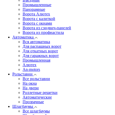
Въездные
Промышленные
Панорамные
Ворота Алютех
Ворота с калиткой
Ворота c окнами
Ворота из сэндвич-панелей
Ворота из профнастила
Автоматика
Вся автоматика
Для распашных ворот
Для откатных ворот
Для гаражных ворот
Промышленная
Алютех
An-motors
Рольставни
Все рольставни
На окна
На двери
Роллетные решетки
Автоматические
Прозрачные
Шлагбаумы
Все шлагбаумы