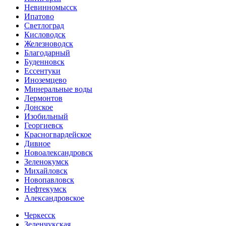
Невинномысск
Ипатово
Светлоград
Кисловодск
Железноводск
Благодарный
Буденновск
Ессентуки
Иноземцево
Минеральные воды
Лермонтов
Донское
Изобильный
Георгиевск
Красногвардейское
Дивное
Новоалександровск
Зеленокумск
Михайловск
Новопавловск
Нефтекумск
Александровское
Черкесск
Зеленчукская