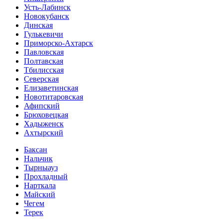
Усть-Лабинск
Новокубанск
Динская
Гулькевичи
Приморско-Ахтарск
Павловская
Полтавская
Тбилисская
Северская
Елизаветинская
Новотитаровская
Афипский
Брюховецкая
Хадыженск
Ахтырский
Баксан
Нальчик
Тырныауз
Прохладный
Нарткала
Майский
Чегем
Терек