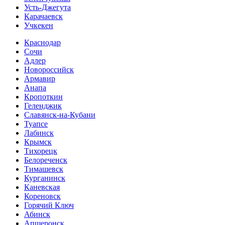
Усть-Джегута
Карачаевск
Учкекен
Краснодар
Сочи
Адлер
Новороссийск
Армавир
Анапа
Кропоткин
Геленджик
Славянск-на-Кубани
Туапсе
Лабинск
Крымск
Тихорецк
Белореченск
Тимашевск
Курганинск
Каневская
Кореновск
Горячий Ключ
Абинск
Апшеронск