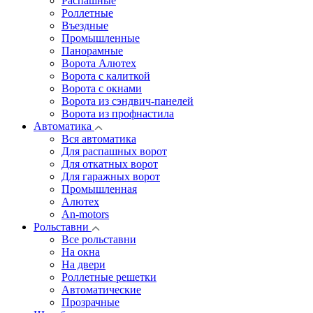
Распашные
Роллетные
Въездные
Промышленные
Панорамные
Ворота Алютех
Ворота с калиткой
Ворота c окнами
Ворота из сэндвич-панелей
Ворота из профнастила
Автоматика
Вся автоматика
Для распашных ворот
Для откатных ворот
Для гаражных ворот
Промышленная
Алютех
An-motors
Рольставни
Все рольставни
На окна
На двери
Роллетные решетки
Автоматические
Прозрачные