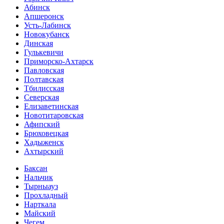
Абинск
Апшеронск
Усть-Лабинск
Новокубанск
Динская
Гулькевичи
Приморско-Ахтарск
Павловская
Полтавская
Тбилисская
Северская
Елизаветинская
Новотитаровская
Афипский
Брюховецкая
Хадыженск
Ахтырский
Баксан
Нальчик
Тырныауз
Прохладный
Нарткала
Майский
Чегем