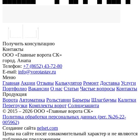
Получить консультацию
Контакты
ООО «Главные ворота СК»
город.
Анапа
Телефон:
+7 (8652) 43-72-80
E-mail:
info@vorotastav.ru
Меню
Главная
Акции
Отзывы
Калькулятор
Ремонт
Доставка
Услуги
Портфолио
Вакансии
О нас
Статьи
Частые вопросы
Контакты
Продукция
Ворота
Автоматика
Рольставни
Барьеры
Шлагбаумы
Калитки
Перегрузки
Комплекты ворот
Солнцезащита
© 2015 – 2026 ООО «Главные ворота СК»
Политика обработки персональных данных (рег. №26-22-
005962)
Создание сайта
nelset.com
Цены на сайте носят ознакомительный характер и не являются
публичным предложением.