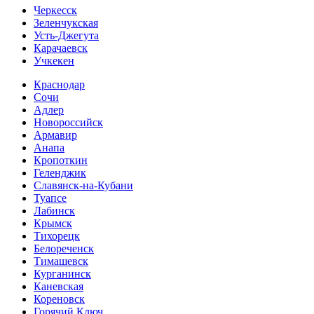
Черкесск
Зеленчукская
Усть-Джегута
Карачаевск
Учкекен
Краснодар
Сочи
Адлер
Новороссийск
Армавир
Анапа
Кропоткин
Геленджик
Славянск-на-Кубани
Туапсе
Лабинск
Крымск
Тихорецк
Белореченск
Тимашевск
Курганинск
Каневская
Кореновск
Горячий Ключ