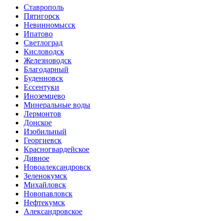
Ставрополь
Пятигорск
Невинномысск
Ипатово
Светлоград
Кисловодск
Железноводск
Благодарный
Буденновск
Ессентуки
Иноземцево
Минеральные воды
Лермонтов
Донское
Изобильный
Георгиевск
Красногвардейское
Дивное
Новоалександровск
Зеленокумск
Михайловск
Новопавловск
Нефтекумск
Александровское