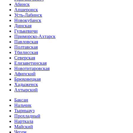
Абинск
Апшеронск
Усть-Лабинск
Новокубанск
Динская
Гулькевичи
Приморско-Ахтарск
Павловская
Полтавская
Тбилисская
Северская
Елизаветинская
Новотитаровская
Афипский
Брюховецкая
Хадыженск
Ахтырский
Баксан
Нальчик
Тырныауз
Прохладный
Нарткала
Майский
Чегем