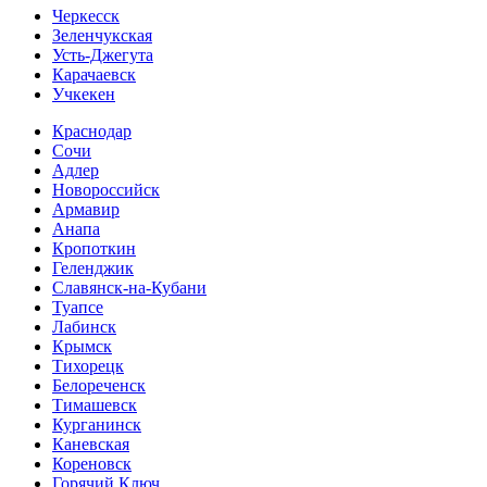
Черкесск
Зеленчукская
Усть-Джегута
Карачаевск
Учкекен
Краснодар
Сочи
Адлер
Новороссийск
Армавир
Анапа
Кропоткин
Геленджик
Славянск-на-Кубани
Туапсе
Лабинск
Крымск
Тихорецк
Белореченск
Тимашевск
Курганинск
Каневская
Кореновск
Горячий Ключ