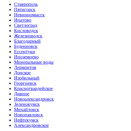
Ставрополь
Пятигорск
Невинномысск
Ипатово
Светлоград
Кисловодск
Железноводск
Благодарный
Буденновск
Ессентуки
Иноземцево
Минеральные воды
Лермонтов
Донское
Изобильный
Георгиевск
Красногвардейское
Дивное
Новоалександровск
Зеленокумск
Михайловск
Новопавловск
Нефтекумск
Александровское