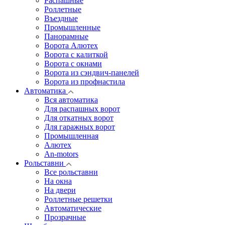
Распашные
Роллетные
Въездные
Промышленные
Панорамные
Ворота Алютех
Ворота с калиткой
Ворота c окнами
Ворота из сэндвич-панелей
Ворота из профнастила
Автоматика
Вся автоматика
Для распашных ворот
Для откатных ворот
Для гаражных ворот
Промышленная
Алютех
An-motors
Рольставни
Все рольставни
На окна
На двери
Роллетные решетки
Автоматические
Прозрачные