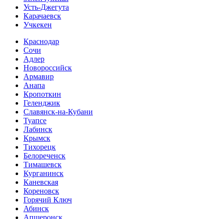
Усть-Джегута
Карачаевск
Учкекен
Краснодар
Сочи
Адлер
Новороссийск
Армавир
Анапа
Кропоткин
Геленджик
Славянск-на-Кубани
Туапсе
Лабинск
Крымск
Тихорецк
Белореченск
Тимашевск
Курганинск
Каневская
Кореновск
Горячий Ключ
Абинск
Апшеронск