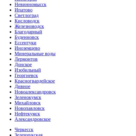
Невинномысск
Ипатово
Светлоград
Кисловодск
Железноводск
Благодарный
Буденновск
Ессентуки
Иноземцево
Минеральные воды
Лермонтов
Донское
Изобильный
Георгиевск
Красногвардейское
Дивное
Новоалександровск
Зеленокумск
Михайловск
Новопавловск
Нефтекумск
Александровское
Черкесск
Зеленчукская