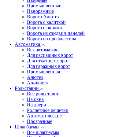
Въездные
Промышленные
Панорамные
Ворота Алютех
Ворота с калиткой
Ворота c окнами
Ворота из сэндвич-панелей
Ворота из профнастила
Автоматика
Вся автоматика
Для распашных ворот
Для откатных ворот
Для гаражных ворот
Промышленная
Алютех
An-motors
Рольставни
Все рольставни
На окна
На двери
Роллетные решетки
Автоматические
Прозрачные
Шлагбаумы
Все шлагбаумы