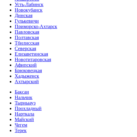
Усть-Лабинск
Новокубанск
Динская
Гулькевичи
Приморско-Ахтарск
Павловская
Полтавская
Тбилисская
Северская
Елизаветинская
Новотитаровская
Афипский
Брюховецкая
Хадыженск
Ахтырский
Баксан
Нальчик
Тырныауз
Прохладный
Нарткала
Майский
Чегем
Терек