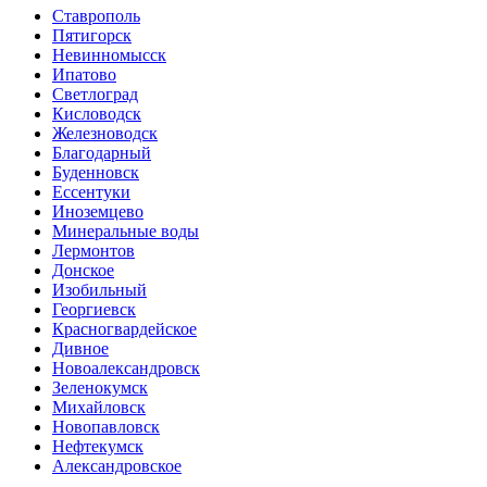
Ставрополь
Пятигорск
Невинномысск
Ипатово
Светлоград
Кисловодск
Железноводск
Благодарный
Буденновск
Ессентуки
Иноземцево
Минеральные воды
Лермонтов
Донское
Изобильный
Георгиевск
Красногвардейское
Дивное
Новоалександровск
Зеленокумск
Михайловск
Новопавловск
Нефтекумск
Александровское