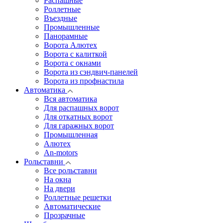
Распашные
Роллетные
Въездные
Промышленные
Панорамные
Ворота Алютех
Ворота с калиткой
Ворота c окнами
Ворота из сэндвич-панелей
Ворота из профнастила
Автоматика
Вся автоматика
Для распашных ворот
Для откатных ворот
Для гаражных ворот
Промышленная
Алютех
An-motors
Рольставни
Все рольставни
На окна
На двери
Роллетные решетки
Автоматические
Прозрачные