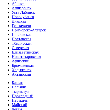
Абинск
Апшеронск
Усть-Лабинск
Новокубанск
Динская
Гулькевичи
Приморско-Ахтарск
Павловская
Полтавская
Тбилисская
Северская
Елизаветинская
Новотитаровская
Афипский
Брюховецкая
Хадыженск
Ахтырский
Баксан
Нальчик
Тырныауз
Прохладный
Нарткала
Майский
Чегем