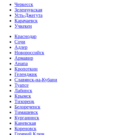
Черкесск
Зеленчукская
Усть-Джегута
Карачаевск
Учкекен
Краснодар
Сочи
Адлер
Новороссийск
Армавир
Анапа
Кропоткин
Геленджик
Славянск-на-Кубани
Туапсе
Лабинск
Крымск
Тихорецк
Белореченск
Тимашевск
Курганинск
Каневская
Кореновск
Горячий Ключ