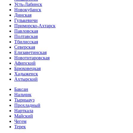
Усть-Лабинск
Новокубанск
Динская
Гулькевичи
Приморско-Ахтарск
Павловская
Полтавская
Тбилисская
Северская
Елизаветинская
Новотитаровская
Афипский
Брюховецкая
Хадыженск
Ахтырский
Баксан
Нальчик
Тырныауз
Прохладный
Нарткала
Майский
Чегем
Терек