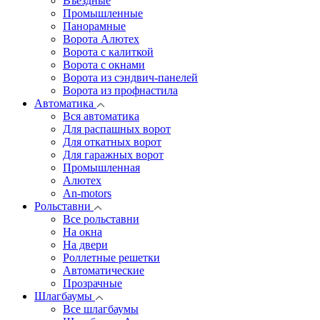
Въездные
Промышленные
Панорамные
Ворота Алютех
Ворота с калиткой
Ворота c окнами
Ворота из сэндвич-панелей
Ворота из профнастила
Автоматика
Вся автоматика
Для распашных ворот
Для откатных ворот
Для гаражных ворот
Промышленная
Алютех
An-motors
Рольставни
Все рольставни
На окна
На двери
Роллетные решетки
Автоматические
Прозрачные
Шлагбаумы
Все шлагбаумы