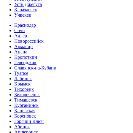
Усть-Джегута
Карачаевск
Учкекен
Краснодар
Сочи
Адлер
Новороссийск
Армавир
Анапа
Кропоткин
Геленджик
Славянск-на-Кубани
Туапсе
Лабинск
Крымск
Тихорецк
Белореченск
Тимашевск
Курганинск
Каневская
Кореновск
Горячий Ключ
Абинск
Апшеронск