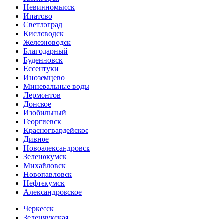
Невинномысск
Ипатово
Светлоград
Кисловодск
Железноводск
Благодарный
Буденновск
Ессентуки
Иноземцево
Минеральные воды
Лермонтов
Донское
Изобильный
Георгиевск
Красногвардейское
Дивное
Новоалександровск
Зеленокумск
Михайловск
Новопавловск
Нефтекумск
Александровское
Черкесск
Зеленчукская