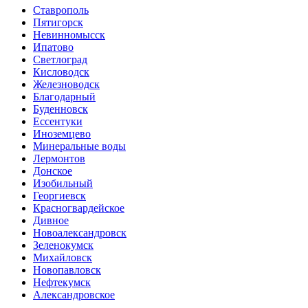
Ставрополь
Пятигорск
Невинномысск
Ипатово
Светлоград
Кисловодск
Железноводск
Благодарный
Буденновск
Ессентуки
Иноземцево
Минеральные воды
Лермонтов
Донское
Изобильный
Георгиевск
Красногвардейское
Дивное
Новоалександровск
Зеленокумск
Михайловск
Новопавловск
Нефтекумск
Александровское