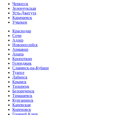
Черкесск
Зеленчукская
Усть-Джегута
Карачаевск
Учкекен
Краснодар
Сочи
Адлер
Новороссийск
Армавир
Анапа
Кропоткин
Геленджик
Славянск-на-Кубани
Туапсе
Лабинск
Крымск
Тихорецк
Белореченск
Тимашевск
Курганинск
Каневская
Кореновск
Горячий Ключ