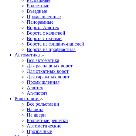
Распашные
Роллетные
Въездные
Промышленные
Панорамные
Ворота Алютех
Ворота с калиткой
Ворота c окнами
Ворота из сэндвич-панелей
Ворота из профнастила
Автоматика
Вся автоматика
Для распашных ворот
Для откатных ворот
Для гаражных ворот
Промышленная
Алютех
An-motors
Рольставни
Все рольставни
На окна
На двери
Роллетные решетки
Автоматические
Прозрачные