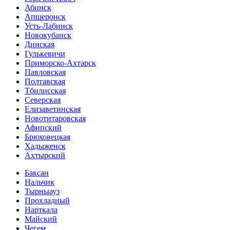
Абинск
Апшеронск
Усть-Лабинск
Новокубанск
Динская
Гулькевичи
Приморско-Ахтарск
Павловская
Полтавская
Тбилисская
Северская
Елизаветинская
Новотитаровская
Афипский
Брюховецкая
Хадыженск
Ахтырский
Баксан
Нальчик
Тырныауз
Прохладный
Нарткала
Майский
Чегем