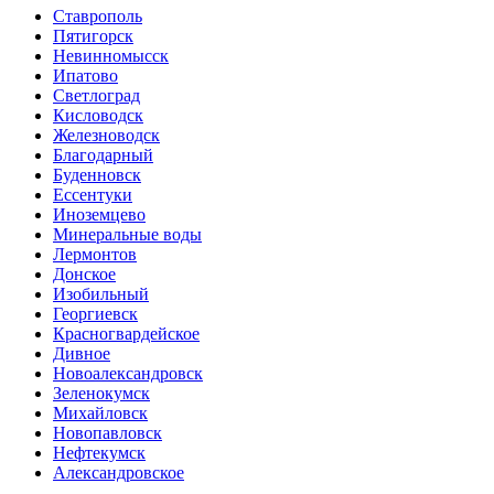
Ставрополь
Пятигорск
Невинномысск
Ипатово
Светлоград
Кисловодск
Железноводск
Благодарный
Буденновск
Ессентуки
Иноземцево
Минеральные воды
Лермонтов
Донское
Изобильный
Георгиевск
Красногвардейское
Дивное
Новоалександровск
Зеленокумск
Михайловск
Новопавловск
Нефтекумск
Александровское