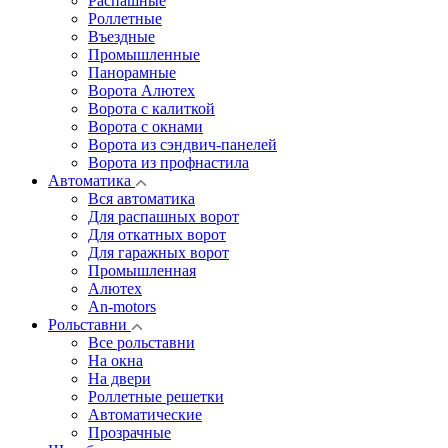
Распашные
Роллетные
Въездные
Промышленные
Панорамные
Ворота Алютех
Ворота с калиткой
Ворота c окнами
Ворота из сэндвич-панелей
Ворота из профнастила
Автоматика
Вся автоматика
Для распашных ворот
Для откатных ворот
Для гаражных ворот
Промышленная
Алютех
An-motors
Рольставни
Все рольставни
На окна
На двери
Роллетные решетки
Автоматические
Прозрачные