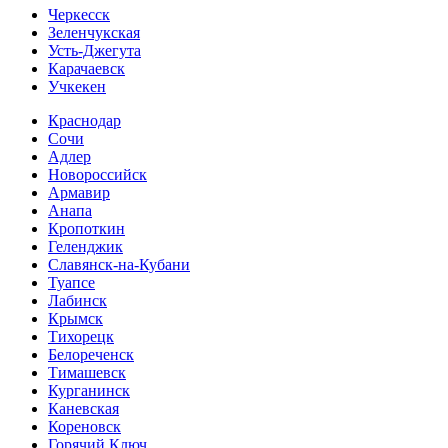
Черкесск
Зеленчукская
Усть-Джегута
Карачаевск
Учкекен
Краснодар
Сочи
Адлер
Новороссийск
Армавир
Анапа
Кропоткин
Геленджик
Славянск-на-Кубани
Туапсе
Лабинск
Крымск
Тихорецк
Белореченск
Тимашевск
Курганинск
Каневская
Кореновск
Горячий Ключ