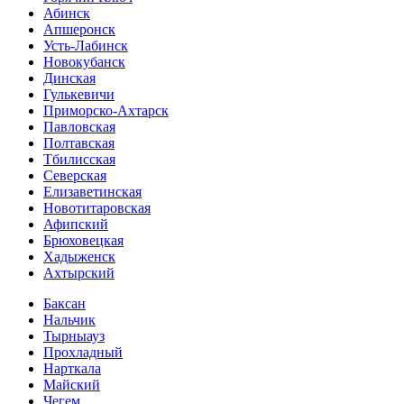
Абинск
Апшеронск
Усть-Лабинск
Новокубанск
Динская
Гулькевичи
Приморско-Ахтарск
Павловская
Полтавская
Тбилисская
Северская
Елизаветинская
Новотитаровская
Афипский
Брюховецкая
Хадыженск
Ахтырский
Баксан
Нальчик
Тырныауз
Прохладный
Нарткала
Майский
Чегем