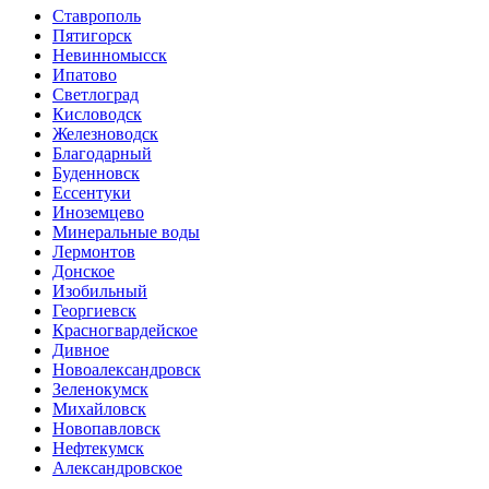
Ставрополь
Пятигорск
Невинномысск
Ипатово
Светлоград
Кисловодск
Железноводск
Благодарный
Буденновск
Ессентуки
Иноземцево
Минеральные воды
Лермонтов
Донское
Изобильный
Георгиевск
Красногвардейское
Дивное
Новоалександровск
Зеленокумск
Михайловск
Новопавловск
Нефтекумск
Александровское