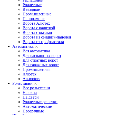
Распашные
Роллетные
Въездные
Промышленные
Панорамные
Ворота Алютех
Ворота с калиткой
Ворота c окнами
Ворота из сэндвич-панелей
Ворота из профнастила
Автоматика
Вся автоматика
Для распашных ворот
Для откатных ворот
Для гаражных ворот
Промышленная
Алютех
An-motors
Рольставни
Все рольставни
На окна
На двери
Роллетные решетки
Автоматические
Прозрачные