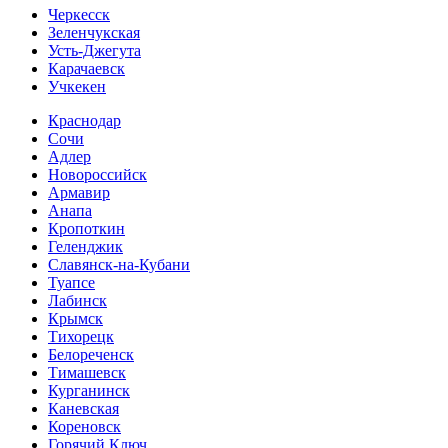
Черкесск
Зеленчукская
Усть-Джегута
Карачаевск
Учкекен
Краснодар
Сочи
Адлер
Новороссийск
Армавир
Анапа
Кропоткин
Геленджик
Славянск-на-Кубани
Туапсе
Лабинск
Крымск
Тихорецк
Белореченск
Тимашевск
Курганинск
Каневская
Кореновск
Горячий Ключ