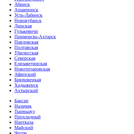
Абинск
Апшеронск
Усть-Лабинск
Новокубанск
Динская
Гулькевичи
Приморско-Ахтарск
Павловская
Полтавская
Тбилисская
Северская
Елизаветинская
Новотитаровская
Афипский
Брюховецкая
Хадыженск
Ахтырский
Баксан
Нальчик
Тырныауз
Прохладный
Нарткала
Майский
Чегем